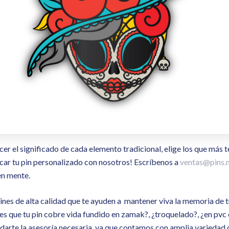
er el significado de cada elemento tradicional, elige los que más t
car tu pin personalizado con nosotros! Escríbenos a
ventas@pins.
en mente.
nes de alta calidad que te ayuden a mantener viva la memoria de t
s que tu pin cobre vida fundido en zamak?, ¿troquelado?, ¿en pvc 
arte la asesoría necesaria, ya que contamos con amplia variedad 