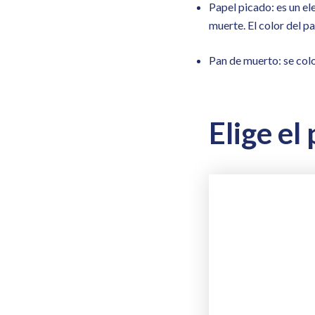
Papel picado: es un el
muerte. El color del 
Pan de muerto: se colo
Elige el