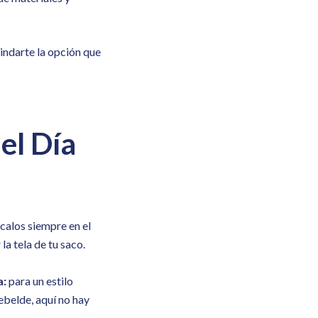
indarte la opción que
el Día
ócalos siempre en el
la tela de tu saco.
a:
para un estilo
ebelde, aquí no hay