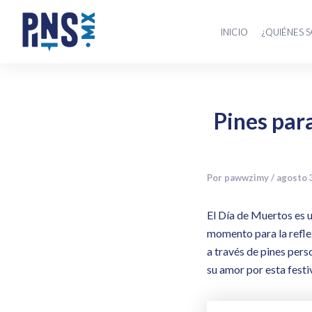
Ir
Navegación
al
de
INICIO
¿QUIÉNES 
contenido
entradas
Pines par
Por
pawwzimy
/
agosto 
El Día de Muertos es u
momento para la reflex
a través de pines per
su amor por esta festi