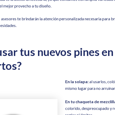
l mejor provecho a tu diseño.
asesores te brindarán la atención personalizada necesaria para br
cesidades.
sar tus nuevos pines en 
tos?
En la solapa:
al usarlos, col
mismo lugar para no arruinar 
En tu chaqueta de mezclill
colorido, despreocupado y r
reglas ni límites.