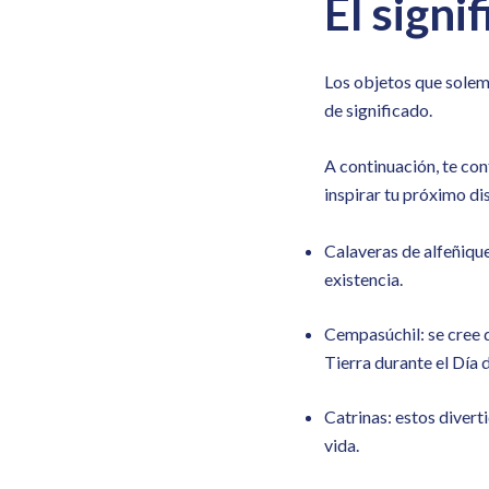
El signi
Los objetos que solemo
de significado.
A continuación, te con
inspirar tu próximo di
Calaveras de alfeñique:
existencia.
Cempasúchil: se cree q
Tierra durante el Día 
Catrinas: estos divert
vida.