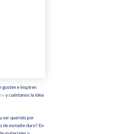
e gusten e inspiren
mx
y cuéntanos la idea
u ser querido por
o de esmalte duro? En
de materiales y