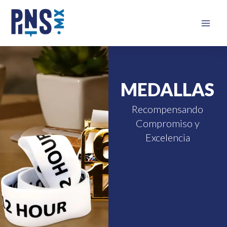
Ir
Mai
al
Men
contenido
MEDALLAS
Recompensando
Compromiso y
Excelencia