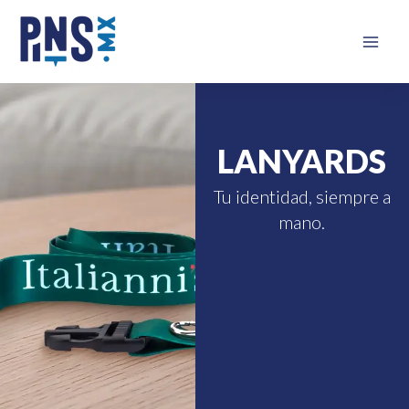
Ir
Mai
al
Men
contenido
LANYARDS
Tu identidad, siempre a
mano.