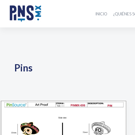
Ir
al
INICIO
¿QUIÉNES 
contenido
Pins